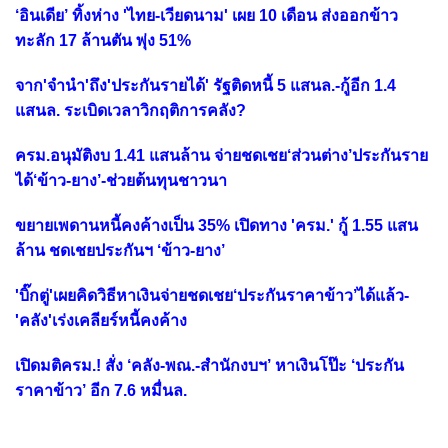
‘อินเดีย’ ทิ้งห่าง 'ไทย-เวียดนาม' เผย 10 เดือน ส่งออกข้าว
ทะลัก 17 ล้านตัน พุ่ง 51%
จาก'จำนำ'ถึง'ประกันรายได้' รัฐติดหนี้ 5 แสนล.-กู้อีก 1.4
แสนล. ระเบิดเวลาวิกฤติการคลัง?
ครม.อนุมัติงบ 1.41 แสนล้าน จ่ายชดเชย‘ส่วนต่าง’ประกันราย
ได้‘ข้าว-ยาง’-ช่วยต้นทุนชาวนา
ขยายเพดานหนี้คงค้างเป็น 35% เปิดทาง 'ครม.' กู้ 1.55 แสน
ล้าน ชดเชยประกันฯ ‘ข้าว-ยาง’
'บิ๊กตู่'เผยคิดวิธีหาเงินจ่ายชดเชย‘ประกันราคาข้าว’ได้แล้ว-
'คลัง'เร่งเคลียร์หนี้คงค้าง
เปิดมติครม.! สั่ง ‘คลัง-พณ.-สำนักงบฯ’ หาเงินโป๊ะ ‘ประกัน
ราคาข้าว’ อีก 7.6 หมื่นล.