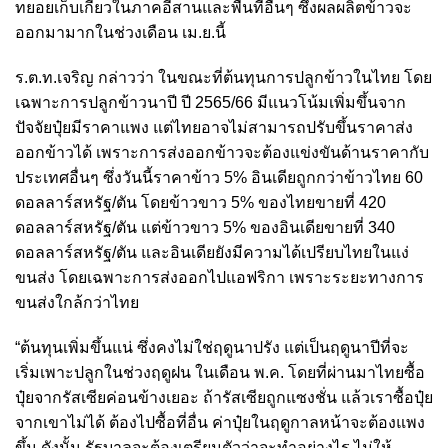
ทยอยเก็บเกี่ยวในภาคอีสานและพื้นที่อื่นๆ ซึ่งผลผลิตข้าวจะ
ออกมามากในช่วงเดือน เม.ย.นี้
ร.ต.ท.เจริญ กล่าวว่า ในขณะที่ต้นทุนการปลูกข้าวในไทย โดย
เฉพาะการปลูกข้าวนาปี ปี 2565/66 มีแนวโน้มเพิ่มขึ้นจาก
ปัจจัยปุ๋ยมีราคาแพง แต่ไทยอาจไม่สามารถปรับขึ้นราคาส่ง
ออกข้าวได้ เพราะการส่งออกข้าวจะต้องแข่งขันด้านราคากับ
ประเทศอื่นๆ ซึ่งวันนี้ราคาข้าว 5% อินเดียถูกกว่าข้าวไทย 60
ดอลลาร์สหรัฐ/ตัน โดยข้าวขาว 5% ของไทยขายที่ 420
ดอลลาร์สหรัฐ/ตัน แต่ข้าวขาว 5% ของอินเดียขายที่ 340
ดอลลาร์สหรัฐ/ตัน และอินเดียยังมีความได้เปรียบไทยในแง่
ขนส่ง โดยเฉพาะการส่งออกไปแอฟริกา เพราะระยะทางการ
ขนส่งใกล้กว่าไทย
“ต้นทุนเพิ่มขึ้นแน่ ซึ่งคงไม่ใช่ฤดูนาปรัง แต่เป็นฤดูนาปีที่จะ
เริ่มเพาะปลูกในช่วงฤดูฝน ในเดือน พ.ค. โดยที่ผ่านมาไทยซื้อ
ปุ๋ยจากรัสเซียค่อนข้างเยอะ ถ้ารัสเซียถูกแซงชั่น แล้วเราซื้อปุ๋ย
จากเขาไม่ได้ ต้องไปซื้อที่อื่น ค่าปุ๋ยในฤดูกาลหน้าจะต้องแพง
ขึ้น ดังนั้น รัฐบาลจะต้องเตรียมตัวว่าจะทำอย่างไร ไม่ให้