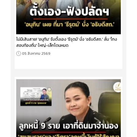
ไม่มีเส้นสาย! 'อนุทิน' รับตั้งเอง 'ธีรุตม์' นั่ง 'อธิบดีสถ.' ลั่น 'โกง
สอบท้องถิ่น' ใหญ่-เล็กโดนหมด
05 สิงหาคม 2569