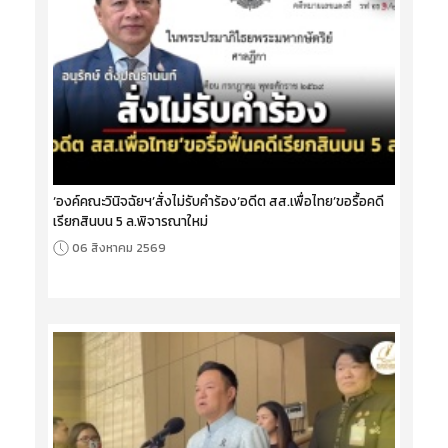
‘องค์คณะวินิจฉัยฯ’สั่งไม่รับคำร้อง‘อดีต สส.เพื่อไทย’ขอรื้อคดี
เรียกสินบน 5 ล.พิจารณาใหม่
06 สิงหาคม 2569