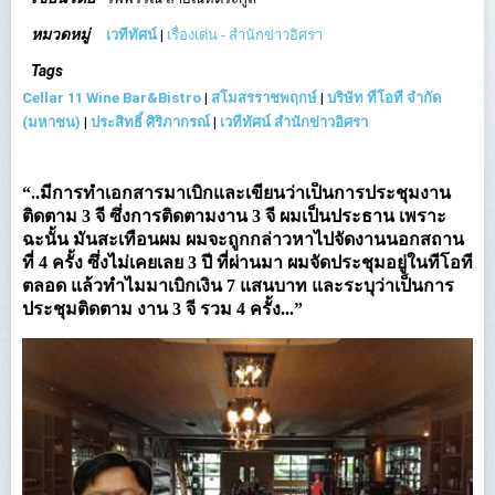
หมวดหมู่
เวทีทัศน์
|
เรื่องเด่น - สำนักข่าวอิศรา
Tags
Cellar 11 Wine Bar&Bistro
|
สโมสรราชพฤกษ์
|
บริษัท ทีโอที จำกัด
(มหาชน)
|
ประสิทธิ์ ศิริภากรณ์
|
เวทีทัศน์ สำนักข่าวอิศรา
“..มีการทำเอกสารมาเบิกและเขียนว่าเป็นการประชุมงาน
ติดตาม 3 จี ซึ่งการติดตามงาน 3 จี ผมเป็นประธาน เพราะ
ฉะนั้น มันสะเทือนผม ผมจะถูกกล่าวหาไปจัดงานนอกสถาน
ที่ 4 ครั้ง ซึ่งไม่เคยเลย 3 ปี ที่ผ่านมา ผมจัดประชุมอยู่ในทีโอที
ตลอด แล้วทำไมมาเบิกเงิน 7 แสนบาท และระบุว่าเป็นการ
ประชุมติดตาม งาน 3 จี รวม 4 ครั้ง...”