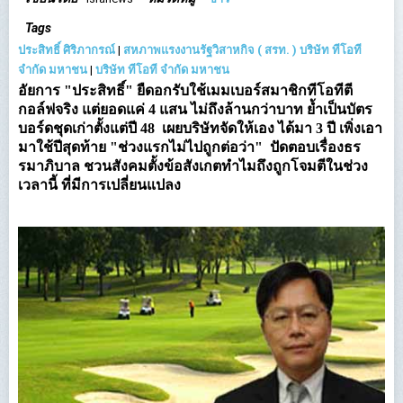
Tags
ประสิทธิ์ ศิริภากรณ์
|
สหภาพแรงงานรัฐวิสาหกิจ ( สรท. ) บริษัท ทีโอที
จำกัด มหาชน
|
บริษัท ทีโอที จำกัด มหาชน
อัยการ "ประสิทธิ์" ยืดอกรับใช้เมมเบอร์สมาชิกทีโอทีตี
กอล์ฟจริง แต่ยอดแค่ 4 แสน ไม่ถึงล้านกว่าบาท ย้ำเป็นบัตร
บอร์ดชุดเก่าตั้งแต่ปี 48 เผยบริษัทจัดให้เอง ได้มา 3 ปี เพิ่งเอา
มาใช้ปีสุดท้าย "ช่วงแรกไม่ไปถูกต่อว่า"
ปัดตอบเรื่องธร
รมาภิบาล ชวนสังคมตั้งข้อสังเกตทำไมถึงถูกโจมตีในช่วง
เวลานี้ ที่มีการเปลี่ยนแปลง