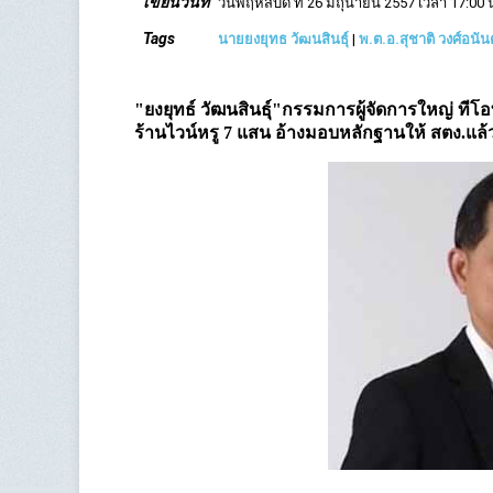
เขียนวันที่
วันพฤหัสบดี ที่ 26 มิถุนายน 2557 เวลา 17:00 
Tags
นายยงยุทธ วัฒนสินธุ์
|
พ.ต.อ.สุชาติ วงศ์อนั
"ยงยุทธ์ วัฒนสินธุ์"กรรมการผู้จัดการใหญ่ ทีโ
ร้านไวน์หรู 7 แสน อ้างมอบหลักฐานให้ สตง.แล้