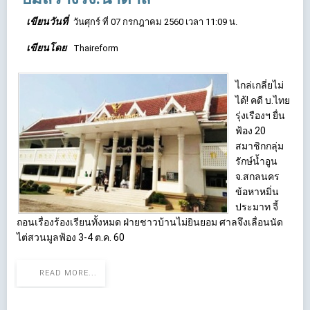
เขียนวันที่
วันศุกร์ ที่ 07 กรกฎาคม 2560 เวลา 11:09 น.
เขียนโดย
Thaireform
ไกล่เกลี่ยไม่
ได้! คดี บ.ไทย
รุ่งเรืองฯ ยื่น
ฟ้อง 20
สมาชิกกลุ่ม
รักษ์น้ำอูน
จ.สกลนคร
ข้อหาหมิ่น
ประมาท จี้
ถอนเรื่องร้องเรียนทั้งหมด ฝ่ายชาวบ้านไม่ยินยอม ศาลจึงเลื่อนนัด
ไต่สวนมูลฟ้อง 3-4 ต.ค. 60
READ MORE...