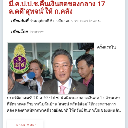
มี.ค.ป.ป.ช.คืนเงินสดของกลาง 17
ล.คดี‘สุพจน์’ให้ ก.คลัง
เขียนวันที่
วันพฤหัสบดี ที่ 05 มีนาคม 2563 เวลา 16:48 น.
เขียนโดย
isranews
ครั้งแรกใน
ประวัติศาสตร์! 9 มี.ค. 63 ป.ป.ช. นัดคืนของกลางเงินสด 17 ล้านเศษ
ที่ยึดจากคนร้ายกรณีปล้นบ้าน ‘สุพจน์ ทรัพย์ล้อม’ ให้กระทรวงการ
คลัง หลังศาลพิพากษาคดีรวยผิดปกติ ให้ทรัพย์สินตกเป็นของแผ่นดิน
READ MORE...