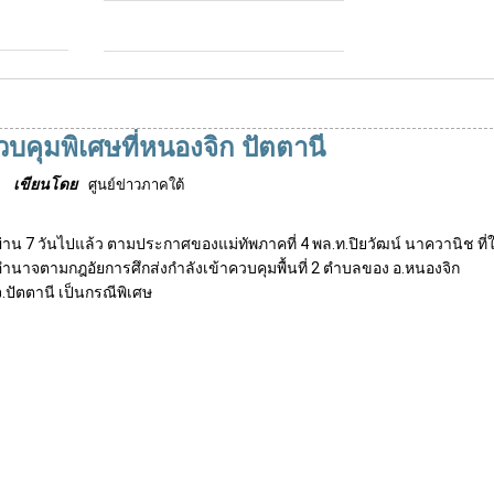
คุมพิเศษที่หนองจิก ปัตตานี
เขียนโดย
ศูนย์ข่าวภาคใต้
ผ่าน 7 วันไปแล้ว ตามประกาศของแม่ทัพภาคที่ 4 พล.ท.ปิยวัฒน์ นาควานิช ที่ใ
อำนาจตามกฎอัยการศึกส่งกำลังเข้าควบคุมพื้นที่ 2 ตำบลของ อ.หนองจิก
จ.ปัตตานี เป็นกรณีพิเศษ