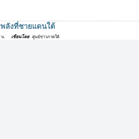
ดพลังที่ชายแดนใต้
เขียนโดย
 น.
ศูนย์ข่าวภาคใต้
แม้ช่วงสัปดาห์ที่ 3 และ 4 ของเดือน ก.ย.61 เหตุรุนแรงรูปแบบต่างๆ ที่ชายแด
ใต้จะเริ่มลดความถี่ลง แต่กลับมีความขัดแย้งใหม่เกิดขึ้น และกลายเป็นเกม
ประลองกำลังกันของกลุ่มจัดตั้งบางกลุ่มที่มีจุดยืนคนละฝั่ง