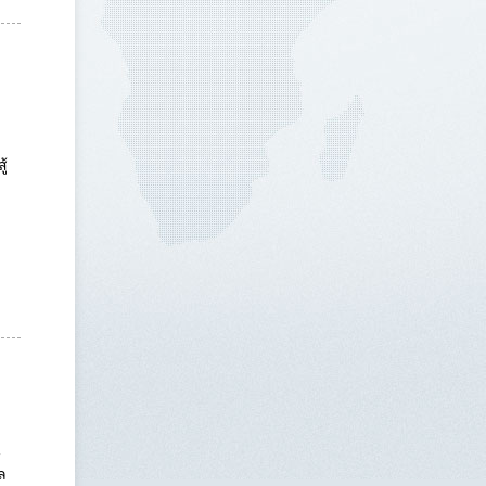
ู้
น
ล