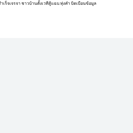
สำเร็จเจรจา ชาวบ้านตั้งเวทีสู้แฉบ.ทุ่งคำ บิดเบือนข้อมูล
นฟูลำห้วยคลิตี้หลังค่าตะกั่วยังสูง 1.9 หมื่น
เขียนโดย
 น.
ศูนย์ข่าวเพื่อชุมชน สำนักข่าวอิศรา
ำลำห้วยคลิตี้สูง 1.9 หมื่นมล./กก.จี้กรมควบคุมมลพิษฟื้นฟูตามคำสั่งศาลปกคร
ิน