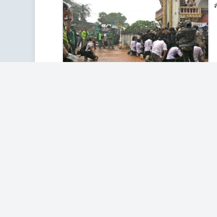
READ MORE...
นักวิชาการจี้กรมควบคุมมลพิษฟื้
มล./กก.
เขียนวันที่
วันอาทิตย์ ที่ 28 กรกฎาคม 2556 เวลา 14:50
‘ดร.อาภา หวังเกียรติ’ เผยข้อมูลสารตะกั่วในท้องน้
พร้อมเร่งรัดกำหนดมาตรฐานปล่อยสารพิษลงตะกอนด