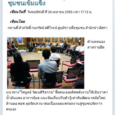
ชุมชนเข้มแข็ง
เขียนวันที่
วันพฤหัสบดี ที่ 26 เมษายน 2555 เวลา 17:12 น.
เขียนโดย
กสานติ์ คำสวัสดิ์ กนกรัตน์ ศศิโรจน์ ศูนย์ข่าวเพื่อชุมชน สำนักข่าวอิศรา
ตำบลหนอง
สาหร่ายยึด
แนวทาง“ไพบูลย์ วัฒนศิริธรรม” พึ่งตนเองผลิตพลังงานใช้เมินราคา
น้ำมันแพง อาจารย์มธ.แนะท้องถิ่นปรับตัวรู้เท่าทันพัฒนาสมัยใหม่
ด้านผอ.พอช.ลุยจัดเสวนาต่อเนื่องเผยแพร่ผลงานสู่ชุมชนจัดการ
ตนเอง