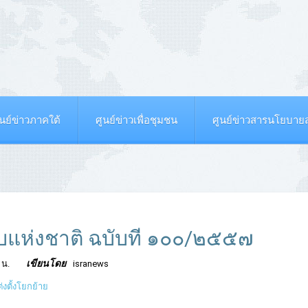
ูนย์ข่าวภาคใต้
ศูนย์ข่าวเพื่อชุมชน
ศูนย์ข่าวสารนโยบา
แห่งชาติ ฉบับที่ ๑๐๐/๒๕๕๗
เขียนโดย
 น.
isranews
ต่งตั้งโยกย้าย