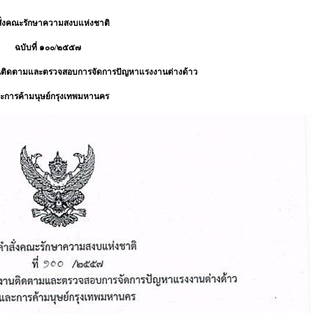
ั่งคณะรักษาความสงบแห่งชาติ
ฉบับที่ ๑๐๐/๒๕๕๗
งานติดตามและตรวจสอบการจัดการปัญหาแรงงานต่างด้าว
ะการค้ามนุษย์กรุงเทพมหานคร