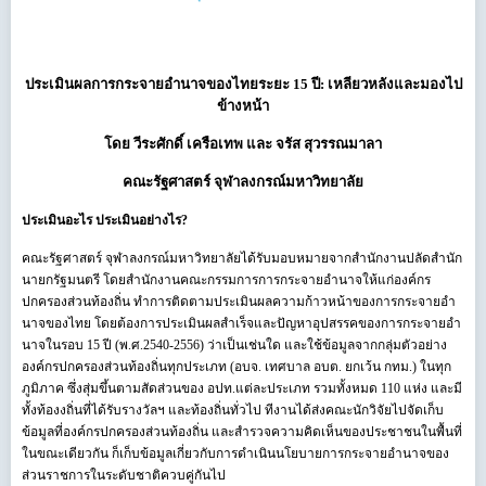
หมวดหมู่
Thaireform
|
ยุทธศาสตร์ชาติ
|
หลากมิติ
ประเมินผลการกระจายอำนาจของไทยระยะ 15 ปี: เหลียวหลังและมองไป
ข้างหน้า
โดย วีระศักดิ์ เครือเทพ และ จรัส สุวรรณมาลา
คณะรัฐศาสตร์ จุฬาลงกรณ์มหาวิทยาลัย
ประเมินอะไร ประเมินอย่างไร?
คณะรัฐศาสตร์ จุฬาลงกรณ์มหาวิทยาลัยได้รับมอบหมายจากสำนักงานปลัดสำนัก
นายกรัฐมนตรี โดยสำนักงานคณะกรรมการการกระจายอำนาจให้แก่องค์กร
ปกครองส่วนท้องถิ่น ทำการติดตามประเมินผลความก้าวหน้าของการกระจายอำ
นาจของไทย โดยต้องการประเมินผลสำเร็จและปัญหาอุปสรรคของการกระจายอำ
นาจในรอบ 15 ปี (พ.ศ.2540-2556) ว่าเป็นเช่นใด และใช้ข้อมูลจากกลุ่มตัวอย่าง
องค์กรปกครองส่วนท้องถิ่นทุกประเภท (อบจ. เทศบาล อบต. ยกเว้น กทม.) ในทุก
ภูมิภาค ซึ่งสุ่มขึ้นตามสัดส่วนของ อปท.แต่ละประเภท รวมทั้งหมด 110 แห่ง และมี
ทั้งท้องงถิ่นที่ได้รับรางวัลฯ และท้องถิ่นทั่วไป ทีงานได้ส่งคณะนักวิจัยไปจัดเก็บ
ข้อมูลที่องค์กรปกครองส่วนท้องถิ่น และสำรวจความคิดเห็นของประชาชนในพื้นที่
ในขณะเดียวกัน ก็เก็บข้อมูลเกี่ยวกับการดำเนินนโยบายการกระจายอำนาจของ