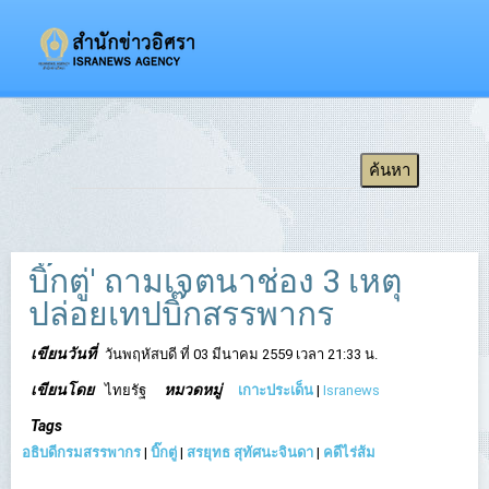
บิ๊กตู่' ถามเจตนาช่อง 3 เหตุ
ปล่อยเทปบิ๊กสรรพากร
เขียนวันที่
วันพฤหัสบดี ที่ 03 มีนาคม 2559 เวลา 21:33 น.
เขียนโดย
หมวดหมู่
ไทยรัฐ
เกาะประเด็น
|
Isranews
Tags
อธิบดีกรมสรรพากร
|
บิ๊กตู่
|
สรยุทธ สุทัศนะจินดา
|
คดีไร่ส้ม