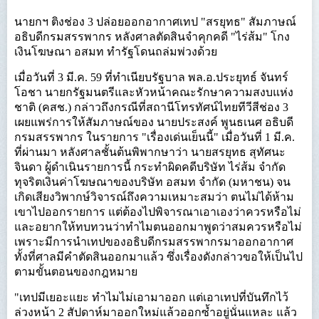
นายกฯ ติงช่อง 3 ปล่อยออกอากาศเทป "สรยุทธ" สัมภาษณ์
อธิบดีกรมสรรพากร หลังศาลตัดสินจำคุกคดี "ไร่ส้ม" โกง
เงินโฆษณา อสมท ทำรัฐโดนถล่มพ่วงด้วย
เมื่อวันที่ 3 มี.ค. 59 ที่ทำเนียบรัฐบาล พล.อ.ประยุทธ์ จันทร์
โอชา นายกรัฐมนตรีและหัวหน้าคณะรักษาความสงบแห่ง
ชาติ (คสช.) กล่าวถึงกรณีที่สถานีโทรทัศน์ไทยทีวีสีช่อง 3
เผยแพร่การให้สัมภาษณ์ของ นายประสงค์ พูนธเนศ อธิบดี
กรมสรรพากร ในรายการ "เรื่องเด่นเย็นนี้" เมื่อวันที่ 1 มี.ค.
ที่ผ่านมา หลังศาลชั้นต้นพิพากษาว่า นายสรยุทธ สุทัศนะ
จินดา ผู้ดำเนินรายการนี้ กระทำผิดคดีบริษัท ไร่ส้ม จำกัด
ทุจริตเงินค่าโฆษณาของบริษัท อสมท จำกัด (มหาชน) จน
เกิดเสียงวิพากษ์วิจารณ์ถึงความเหมาะสมว่า ตนไม่ได้ห้าม
เขาไปออกรายการ แต่ต้องไปพิจารณาเอาเองว่าควรหรือไม่
และอยากให้ทบทวนว่าทำไมตนออกมาพูดว่าสมควรหรือไม่
เพราะมีการนำเทปของอธิบดีกรมสรรพากรมาออกอากาศ
ทั้งที่ศาลมีคำตัดสินออกมาแล้ว ซึ่งเรื่องดังกล่าวขอให้เป็นไป
ตามขั้นตอนของกฎหมาย
"เทปมีเยอะแยะ ทำไมไม่เอามาออก แต่เอาเทปที่บันทึกไว้
ล่วงหน้า 2 สัปดาห์มาออกใหม่แล้วออกซ้ำอยู่นั่นแหละ แล้ว