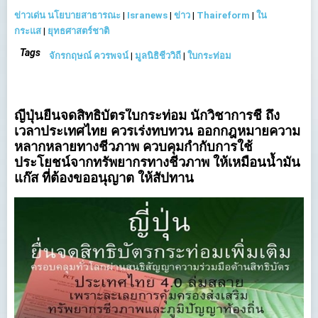
ข่าวเด่น นโยบายสาธารณะ
|
Isranews
|
ข่าว
|
Thaireform
|
ใน
กระแส
|
ยุทธศาสตร์ชาติ
Tags
จักรกฤษณ์ ควรพจน์
|
มูลนิธิชีววิถี
|
ใบกระท่อม
ญี่ปุ่นยื่นจดสิทธิบัตรใบกระท่อม นักวิชาการชี้ ถึง
เวลาประเทศไทย ควรเร่งทบทวน ออกกฎหมายความ
หลากหลายทางชีวภาพ ควบคุมกำกับการใช้
ประโยชน์จากทรัพยากรทางชีวภาพ ให้เหมือนน้ำมัน
แก๊ส ที่ต้องขออนุญาต ให้สัปทาน