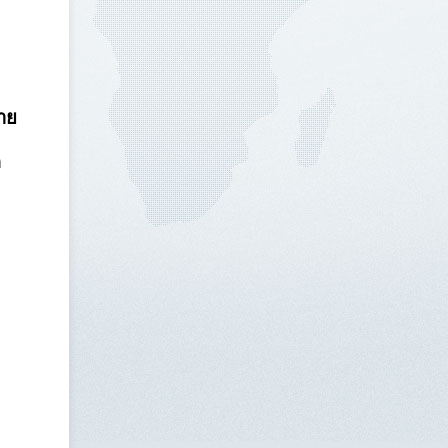
าย
ะ
ด