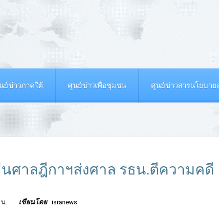
ูนย์ข่าวภาคใต้
ศูนย์ข่าวเพื่อชุมชน
ศูนย์ข่าวสารนโยบา
งยื่นศาลฎีกาฯส่งศาล รธน.ตีความคดี
เขียนโดย
 น.
isranews