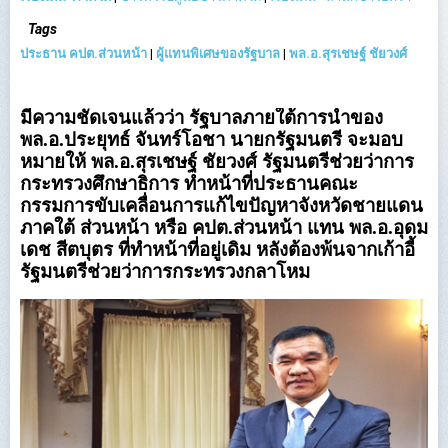
Tags
ประธาน คปต.ส่วนหน้า
|
ผู้แทนพิเศษของรัฐบาล
|
พล.อ.สุรเชษฐ์ ชัยวงศ์
มีความชัดเจนแล้วว่า รัฐบาลภายใต้การนำของ
พล.อ.ประยุทธ์ จันทร์โอชา นายกรัฐมนตรี จะมอบ
หมายให้ พล.อ.สุรเชษฐ์ ชัยวงศ์ รัฐมนตรีช่วยว่าการ
กระทรวงศึกษาธิการ ทำหน้าที่ประธานคณะ
กรรมการขับเคลื่อนการแก้ไขปัญหาจังหวัดชายแดน
ภาคใต้ ส่วนหน้า หรือ คปต.ส่วนหน้า แทน พล.อ.อุดม
เดช สีตบุตร ที่ทำหน้าที่อยู่เดิม หลังต้องพ้นจากเก้าอี้
รัฐมนตรีช่วยว่าการกระทรวงกลาโหม