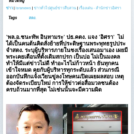
หมวดหมู่
ข่าว
|
Isranews
|
ข่าวทั่วไปศูนย์ข่าวสืบสวน
|
เรื่องเด่น - สำนักข่าวอิศรา
Tags
สตง.
'พล.อ.ชนะทัพ อินทามระ' ปธ.คตง. แจง 'อิศรา' ไม่
ได้เป็นคนต้นคิดสั่งย้ายที่ประดิษฐานพระพุทธรูปประ
จำสตง. ระบุผู้บริหารภายในชงเรื่องเสนอมาเอง เผยมี
พระเคยเตือนที่ตั้งเดิมสกปรก เป็นบ่อ ไม่เป็นมงคล
ทำให้มีแต่ข่าวไม่ดี ทำอะไรไม่ก้าวหน้า ยันทุกคน
เข้าใจหมด คุยกับผู้บริหารทุกระดับแล้ว ส่วนกรณี
ออกบันทึกแจ้งเวียนขู่ลงโทษคนเปิดเผยผลสอบ เหตุ
ต้องจัดระเบียบใหม่ การให้ข่าวต่อสื่อมวลชนต้อง
ครบถ้วนมากที่สุด ไม่เช่นนั้นจะมีความผิด