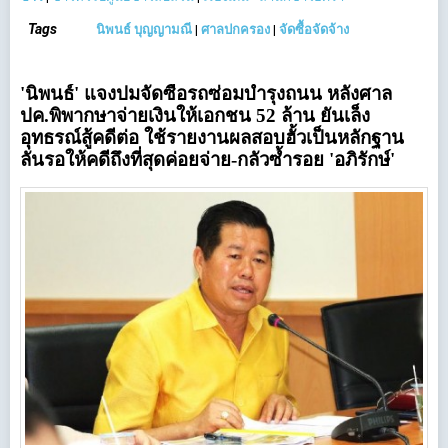
Tags
นิพนธ์ บุญญามณี
|
ศาลปกครอง
|
จัดซื้อจัดจ้าง
'นิพนธ์' แจงปมจัดซื้อรถซ่อมบำรุงถนน หลังศาล
ปค.พิพากษาจ่ายเงินให้เอกชน 52 ล้าน ยัน
เล็ง
อุทธรณ์สู้คดีต่อ ใช้รายงานผลสอบฮั้วเป็นหลักฐาน
ลั่นรอให้คดีถึงที่สุดค่อยจ่าย-กลัวซ้ำรอย 'อภิรักษ์'