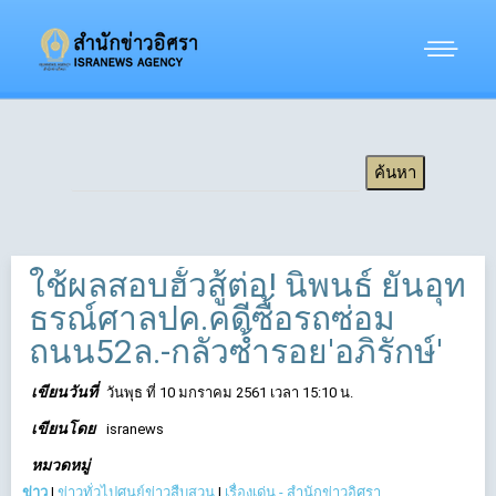
ใช้ผลสอบฮั้วสู้ต่อ! นิพนธ์ ยันอุท
ธรณ์ศาลปค.คดีซื้อรถซ่อม
ถนน52ล.-กลัวซ้ำรอย'อภิรักษ์'
เขียนวันที่
วันพุธ ที่ 10 มกราคม 2561 เวลา 15:10 น.
เขียนโดย
isranews
หมวดหมู่
ข่าว
|
ข่าวทั่วไปศูนย์ข่าวสืบสวน
|
เรื่องเด่น - สำนักข่าวอิศรา