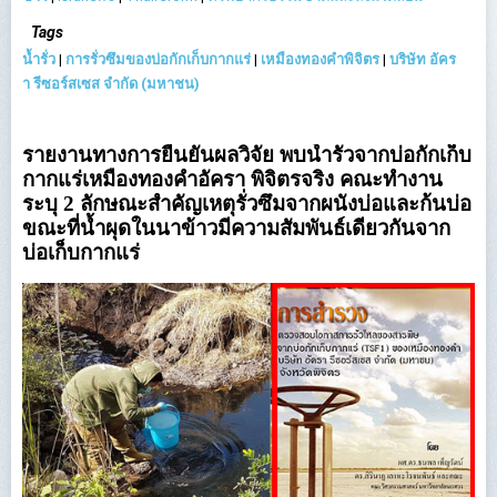
Tags
น้ำรั่ว
|
การรั่วซึมของบ่อกักเก็บกากแร่
|
เหมืองทองคำพิจิตร
|
บริษัท อัคร
า รีซอร์สเซส จำกัด (มหาชน)
รายงานทางการยืนยันผลวิจัย พบน้ำรั่วจากบ่อกักเก็บ
กากแร่เหมืองทองคำอัครา พิจิตรจริง คณะทำงาน
ระบุ 2 ลักษณะสำคัญเหตุรั่วซึมจากผนังบ่อและก้นบ่อ
ขณะที่น้ำผุดในนาข้าวมีความสัมพันธ์เดียวกันจาก
บ่อเก็บกากแร่