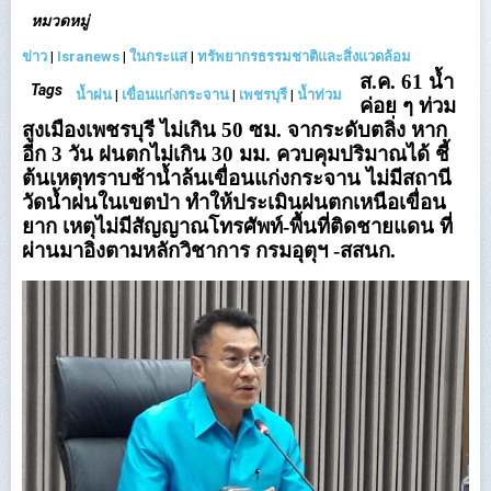
ชั่วคราวฯ คาดช่วงกลางคืน 7
เขียนโดย
Thaireform
หมวดหมู่
ข่าว
|
Isranews
|
ในกระแส
|
ทรัพยากรธรรมชาติและสิ่งแวดล้อม
ส.ค. 61 น้ำ
Tags
น้ำฝน
|
เขื่อนเเก่งกระจาน
|
เพชรบุรี
|
น้ำท่วม
ค่อย ๆ ท่วม
สูงเมืองเพชรบุรี ไม่เกิน 50 ซม. จากระดับตลิ่ง หาก
อีก 3 วัน ฝนตกไม่เกิน 30 มม. ควบคุมปริมาณได้ ชี้
ต้นเหตุทราบช้าน้ำล้นเขื่อนแก่งกระจาน ไม่มีสถานี
วัดน้ำฝนในเขตป่า ทำให้ประเมินฝนตกเหนือเขื่อน
ยาก เหตุไม่มีสัญญาณโทรศัพท์-พื้นที่ติดชายแดน ที่
ผ่านมาอิงตามหลักวิชาการ กรมอุตุฯ -สสนก.