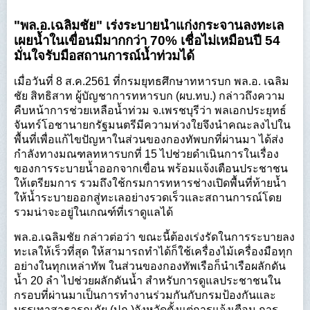
"พล.อ.เฉลิมชัย" เร่งระบายน้ำแก่งกระจานลงทะเล
เผยน้ำในเขื่อนมีมากกว่า 70% เชื่อไม่เหมือนปี 54
มั่นใจรับมือสถานการณ์น้ำท่วมได้
เมื่อวันที่ 8 ส.ค.2561 ที่กรมยุทธศึกษาทหารบก พล.อ. เฉลิม
ชัย สิทธิสาท ผู้บัญชาการทหารบก (ผบ.ทบ.) กล่าวถึงความ
คืบหน้าการช่วยเหลือน้ำท่วม จ.เพรชบุรีว่า พลเอกประยุทธ์
จันทร์โอชานายกรัฐมนตรีมีความห่วงใยจึงนำคณะลงไปใน
พื้นที่เพื่อแก้ไขปัญหาในส่วนของกองทัพบกที่ผ่านมา ได้ส่ง
กำลังทางมณฑลทหารบกที่ 15 ไปช่วยดำเนินการในเรื่อง
ของการระบายน้ำออกจากเขื่อน พร้อมแจ้งเตือนประชาชน
ให้เตรียมการ รวมถึงใช้กรมการทหารช่างเปิดพื้นที่ท้ายน้ำ
ให้น้ำระบายออกสู่ทะเลอย่างรวดเร็วและสถานการณ์โดย
รวมน่าจะอยู่ในเกณฑ์ที่เราดูแลได้
พล.อ.เฉลิมชัย กล่าวต่อว่า ขณะนี้ต้องเร่งรัดในการระบายลง
ทะเลให้เร็วที่สุด ให้สามารถทำได้ก็ใช้เครื่องไม้เครื่องมือทุก
อย่างในทุกเหล่าทัพ ในส่วนของกองทัพเรือก็นำเรือผลักดัน
น้ำ 20 ลำ ไปช่วยผลักดันน้ำ สำหรับการดูแลประชาชนใน
กรอบที่ผ่านมาเป็นการทำงานร่วมกันกับกรมป้องกันและ
บรรเทาสาธารณภัย (ปภ.)จังหวัดตั้งแต่การแจ้งเตือน การ