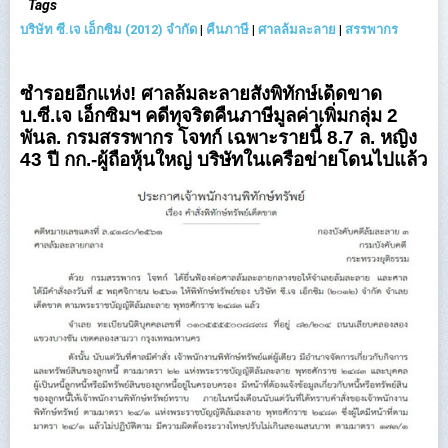
Tags
บริษัท ซี.เจ เอ็กซิม (2012) จำกัด
|
คืนภาษี
|
ศาลล้มละลาย
|
สรรพากร
ซ้ำรอยอีกแห่ง! ศาลล้มละลายสั่งพิทักษ์เด็ดขาด
บ.ซี.เจ เอ็กซิมฯ คดีทุจริตคืนภาษีมูลค่าเพิ่มกลุ่ม 2
พันล. กรมสรรพากร โจทก์ เฉพาะรายนี้ 8.7 ล. หญิง
43 ปี กก.-ผู้ถือหุ้นใหญ่ บริษัทในเครือข่ายโดนไปแล้ว