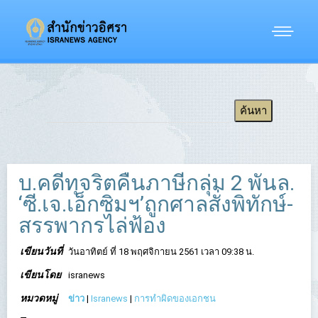
บ.คดีทุจริตคืนภาษีกลุ่ม 2 พันล.
‘ซี.เจ.เอ็กซิมฯ’ถูกศาลสั่งพิทักษ์-
สรรพากรไล่ฟ้อง
เขียนวันที่
วันอาทิตย์ ที่ 18 พฤศจิกายน 2561 เวลา 09:38 น.
เขียนโดย
isranews
หมวดหมู่
ข่าว
|
Isranews
|
การทำผิดของเอกชน