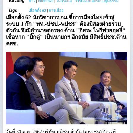
หมวดหมู่
ข่าว
|
Isranews
|
ในกระแส
|
การเมืองและระบบยุติธรรม
Tags
เลือกตั้ง 62
|
การเมือง
เลือกตั้ง 62 นักวิชาการ กม.ชี้การเมืองไทยเข้าสู่
ระบบ 3 ก๊ก "พท.-ปชป.-พปชร" ต้องมีสองฝ่ายรวม
ตัวกัน จึงมีอำนาจต่อรอง ด้าน "อิสระ ไพรีพ่ายฤทธิ์"
เชื่อหาก "บิ๊กตู่" เป็นนายกฯ อีกสมัย มีสิทธิ์ปชช.ต้าน
คสช.
วันที่ 30 ม.ค. 2562 บริษัท มติชน จำกัด (มหาชน) จัดเวที