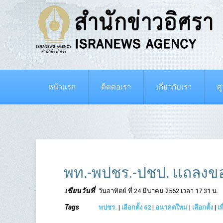
หน้าแรก
ติดต่อเรา
เกี่ยวกับเรา
ศ
พท.-พปชร.-ปชป. เเถลงข
เขียนวันที่
วันอาทิตย์ ที่ 24 มีนาคม 2562 เวลา 17:31 น.
Tags
พปชร.
|
เลือกตั้ง 62
|
อนาคตใหม่
|
เลือกตั้ง
|
เ