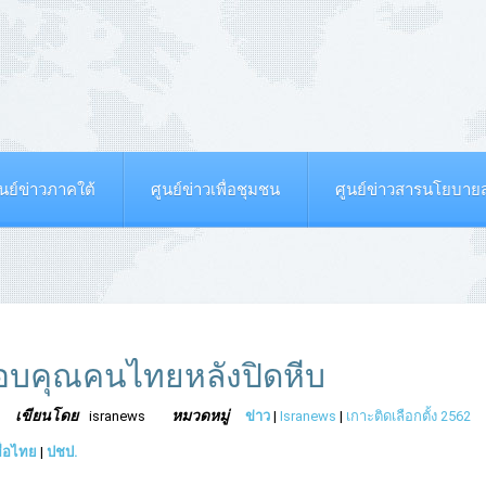
ูนย์ข่าวภาคใต้
ศูนย์ข่าวเพื่อชุมชน
ศูนย์ข่าวสารนโยบา
อบคุณคนไทยหลังปิดหีบ
เขียนโดย
หมวดหมู่
isranews
ข่าว
|
Isranews
|
เกาะติดเลือกตั้ง 2562
พื่อไทย
|
ปชป.