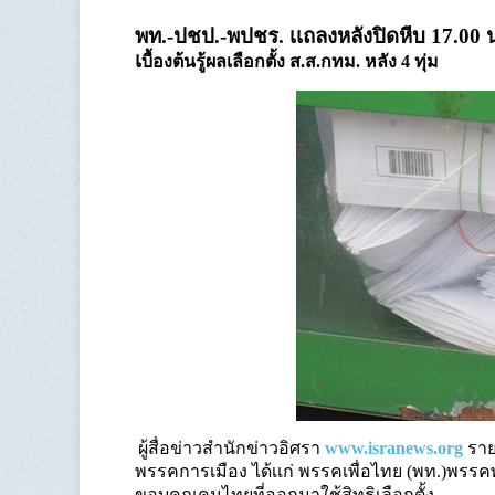
พท.-ปชป.-พปชร. เเถลงหลังปิดหีบ 17.00 
เ
บื้องต้นรู้ผลเลือกตั้ง ส.ส.กทม. หลัง 4 ทุ่ม
ผู้สื่อข่าวสำนักข่าวอิศรา
www.isranews.org
ราย
พรรคการเมือง ได้เเก่ พรรคเพื่อไทย (พท.)พรร
ขอบคุณคนไทยที่ออกมาใช้สิทธิเลือกตั้ง