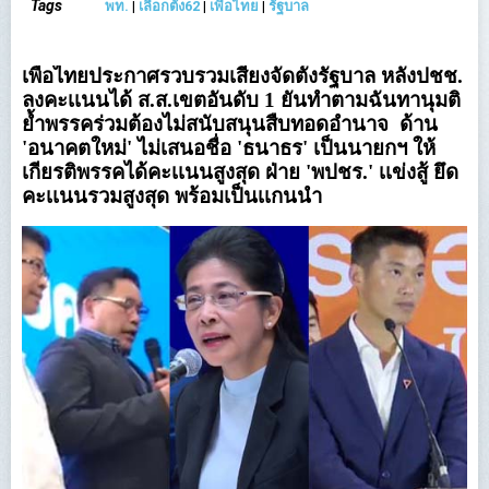
Tags
พท.
|
เลือกตั้ง62
|
เพื่อไทย
|
รัฐบาล
เพื่อไทยประกาศรวบรวมเสียงจัดตั้งรัฐบาล หลังปชช.
ลงคะเเนนได้ ส.ส.เขตอันดับ 1 ยันทำตามฉันทานุมติ
ย้ำพรรคร่วมต้องไม่สนับสนุนสืบทอดอำนาจ ด้าน
'อนาคตใหม่' ไม่เสนอชื่อ 'ธนาธร' เป็นนายกฯ ให้
เกียรติพรรคได้คะเเนนสูงสุด ฝ่าย 'พปชร.' เเข่งสู้ ยึด
คะเเนนรวมสูงสุด พร้อมเป็นเเกนนำ