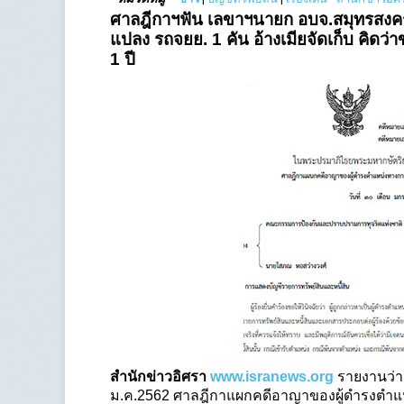
ศาลฎีกาฯฟัน เลขาฯนายก อบจ.สมุทรสงคราม 
แปลง รถจยย. 1 คัน อ้างเมียจัดเก็บ คิดว
1 ปี
สำนักข่าวอิศรา
www.isranews.org
รายงานว่า ร
ม.ค.2562 ศาลฎีกาแผกคดีอาญาของผู้ดำรงตำแ