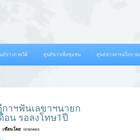
ูนย์ข่าวภาคใต้
ศูนย์ข่าวเพื่อชุมชน
ศูนย์ข่าวสารนโยบา
าลฎีกาฯฟันเลขาฯนายก
ดือน รอลงโทษ1ปี
เขียนโดย
isranews
รา