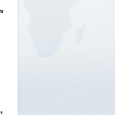
ทษ
าร