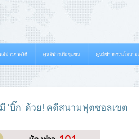
ูนย์ข่าวภาคใต้
ศูนย์ข่าวเพื่อชุมชน
ศูนย์ข่าวสารนโยบา
มี 'บิ๊ก' ด้วย! คดีสนามฟุตซอลเขต