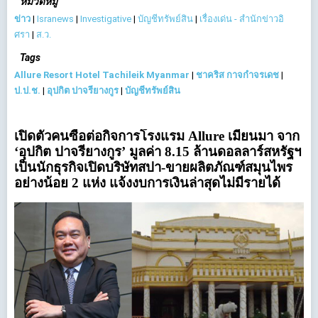
หมวดหมู่
ข่าว
|
Isranews
|
Investigative
|
บัญชีทรัพย์สิน
|
เรื่องเด่น - สำนักข่าวอิ
ศรา
|
ส.ว.
Tags
Allure Resort Hotel Tachileik Myanmar
|
ชาคริส กาจกำจรเดช
|
ป.ป.ช.
|
อุปกิต ปาจรียางกูร
|
บัญชีทรัพย์สิน
เปิดตัวคนซื้อต่อกิจการโรงแรม Allure เมียนมา จาก
‘อุปกิต ปาจรียางกูร’ มูลค่า 8.15 ล้านดอลลาร์สหรัฐฯ
เป็นนักธุรกิจเปิดบริษัทสปา-ขายผลิตภัณฑ์สมุนไพร
อย่างน้อย 2 แห่ง แจ้งงบการเงินล่าสุดไม่มีรายได้