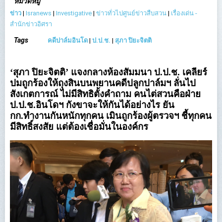
หมวดหมู่
ข่าว
|
Isranews
|
Investigative
|
ข่าวทั่วไปศูนย์ข่าวสืบสวน
|
เรื่องเด่น -
สำนักข่าวอิศรา
Tags
คดีปาล์มอินโด
|
ป.ป.ช.
|
สุภา ปิยะจิตติ
‘สุภา ปิยะจิตติ’ แจงกลางห้องสัมมนา ป.ป.ช. เคลียร์
ปมถูกร้องให้ถุงสินบนพยานคดีปลูกปาล์มฯ ลั่นไป
สังเกตการณ์ ไม่มีสิทธิตั้งคำถาม คนไต่สวนคือฝ่าย
ป.ป.ช.อินโดฯ กังขาจะให้กันได้อย่างไร ยัน
กก.ทำงานกันหนักทุกคน เมินถูกร้องผู้ตรวจฯ ชี้ทุกคน
มีสิทธิ์สงสัย แต่ต้องเชื่อมั่นในองค์กร