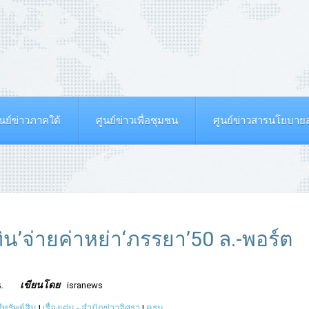
ูนย์ข่าวภาคใต้
ศูนย์ข่าวเพื่อชุมชน
ศูนย์ข่าวสารนโยบา
ุทิน’จ่ายค่าหย่า‘ภรรยา’50 ล.-พอร์ต
เขียนโดย
.
isranews
ีทรัพย์สิน
|
เรื่องเด่น - สำนักข่าวอิศรา
|
ครม.