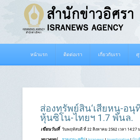
หน้าแรก
ติดต่อเรา
เกี่ยวกับเรา
ศ
ส่องทรัพย์สิน‘เสี่ยหนู-อน
หุ้นซิโน-ไทยฯ 1.7 พันล.
เขียนวันที่
วันพฤหัสบดี ที่ 22 สิงหาคม 2562 เวลา 14:27 น
หมวดหมู่
รายงาน-สกู๊ป
|
Isranews
|
Investigative
|
บัญช