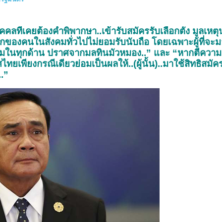
ี่เคยต้องคำพิพากษา..เข้ารับสมัครรับเลือกตั้ง มูลเหตุน
สึกของคนในสังคมทั่วไปไม่ยอมรับนับถือ โดยเฉพาะผู้ที่จะม
ร้อมในทุกด้าน ปราศจากมลทินมัวหมอง..” และ “หากตีความ
เพียงกรณีเดียวย่อมเป็นผลให้..(ผู้นั้น)..มาใช้สิทธิสมัค
.”