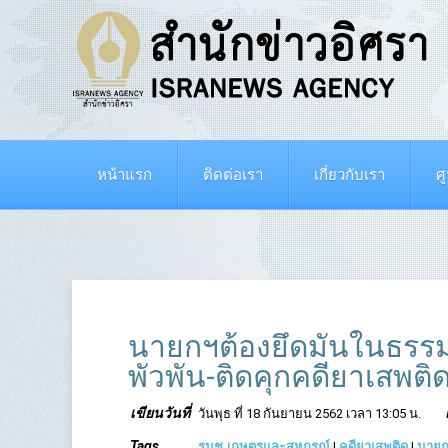
หน้าแรก
ติดต่อเรา
เกี่ยวกับเรา
ศ
นายกฯต้องยึดมั่นในธรร
พัวพัน-ติดคุกคดียาเสพติ
เขียนวันที่
วันพุธ ที่ 18 กันยายน 2562 เวลา 13:05 น.
Tags
รมช.เกษตรและสหกรณ์
|
คดียาเสพติด
|
นายก