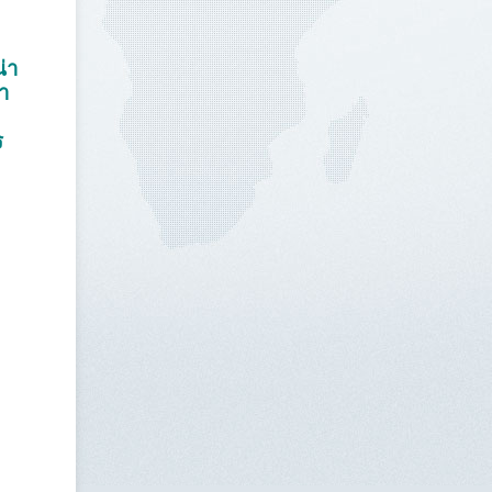
่า
า
ร