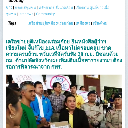
หมวดหมู่
ข่าว
|
กระแสชุมชน
|
ทรัพยากร-สิ่งแวดล้อม
|
เรื่องเด่น ศูนย์ข่าวเพื่อ
ชุมชน
|
Isranews
|
Community
Tags
เครือข่ายยุติเหมืองแร่อมก๋อย
|
เหมืองเเร่
|
เชียงใหม่
เครือข่ายยุติเหมืองแร่อมก๋อย ยื่นหนังสือผู้ว่าฯ
เชียงใหม่ จี้แก้ไข EIA เนื้อหาไม่ครอบคลุม ขาด
ความครบถ้วน หวั่นเวทีจัดรับฟัง 28 ก.ย. มิชอบด้วย
กม. ด้านปลัดจังหวัดเผยเพิ่มเติมเนื้อหารายงานฯ ต้อง
รอการพิจารณาจาก กพร.