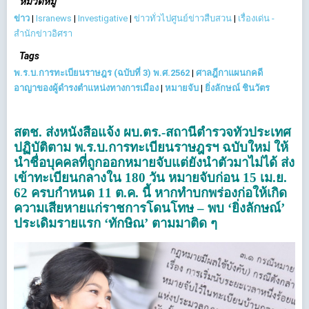
หมวดหมู่
ข่าว
|
Isranews
|
Investigative
|
ข่าวทั่วไปศูนย์ข่าวสืบสวน
|
เรื่องเด่น -
สำนักข่าวอิศรา
Tags
พ.ร.บ.การทะเบียนราษฎร (ฉบับที่ 3) พ.ศ.2562
|
ศาลฎีกาแผนกคดี
อาญาของผู้ดำรงตำแหน่งทางการเมือง
|
หมายจับ
|
ยิ่งลักษณ์ ชินวัตร
สตช. ส่งหนังสือแจ้ง ผบ.ตร.-สถานีตำรวจทั่วประเทศ
ปฏิบัติตาม พ.ร.บ.การทะเบียนราษฎรฯ ฉบับใหม่ ให้
นำชื่อบุคคลที่ถูกออกหมายจับแต่ยังนำตัวมาไม่ได้ ส่ง
เข้าทะเบียนกลางใน 180 วัน หมายจับก่อน 15 เม.ย.
62 ครบกำหนด 11 ต.ค. นี้ หากทำบกพร่องก่อให้เกิด
ความเสียหายแก่ราชการโดนโทษ – พบ ‘ยิ่งลักษณ์’
ประเดิมรายแรก ‘ทักษิณ’ ตามมาติด ๆ