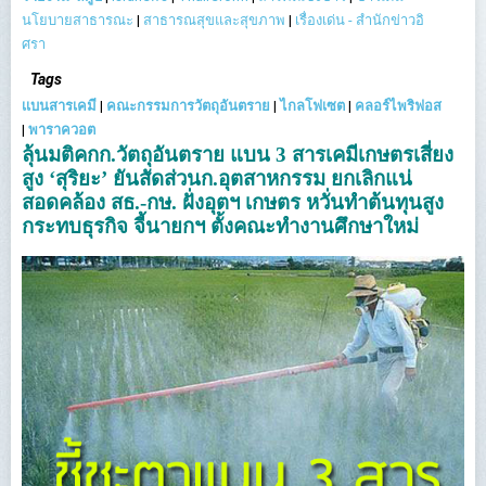
นโยบายสาธารณะ
|
สาธารณสุขและสุขภาพ
|
เรื่องเด่น - สำนักข่าวอิ
ศรา
Tags
เเบนสารเคมี
|
คณะกรรมการวัตถุอันตราย
|
ไกลโฟเซต
|
คลอร์ไพริฟอส
|
พาราควอต
ลุ้นมติคกก.วัตถุอันตราย แบน 3 สารเคมีเกษตรเสี่ยง
สูง ‘สุริยะ’ ยันสัดส่วนก.อุตสาหกรรม ยกเลิกแน่
สอดคล้อง สธ.-กษ. ฝั่งอุตฯ เกษตร หวั่นทำต้นทุนสูง
กระทบธุรกิจ จี้นายกฯ ตั้งคณะทำงานศึกษาใหม่