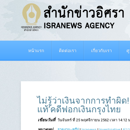
หน้าแรก
ติดต่อเรา
เกี่ยวกับเรา
ศ
ไม่รู้ว่าเงินจากการทำผ
แท้’คดีฟอกเงินกรุงไทย
เขียนวันที่
วันจันทร์ ที่ 25 พฤศจิกายน 2562 เวลา 14:12 น
หมวดหมู่
รายงาน-สกู๊ป
|
Isranews
|
Investigative
|
ข่าว