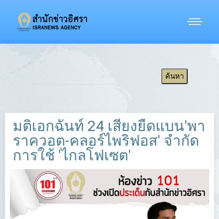
มติเอกฉันท์ 24 เสียงยืดแบน'พา
ราควอต-คลอร์ไพริฟอส' จำกัด
การใช้ 'ไกลโฟเซต'