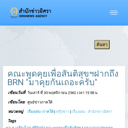
คณะพูดคุยเพื่อสันติสุขฯฝากถึง
BRN "มาคุยกันเถอะครับ"
เขียนวันที่
วันเสาร์ ที่ 30 พฤศจิกายน 2562 เวลา 15:58 น.
เขียนโดย
ศูนย์ข่าวภาคใต้
หมวดหมู่
เรื่องเด่น-ภาคใต้
|
สกู๊ปข่าว
|
เรื่องเด่น - สำนักข่าวอิศรา
Tags
พล.ต.เกรียงไกร ศรีรักษ์
|
คณะพูดคุยเพื่อสันติสุข
|
กระบวนการพูดคุย