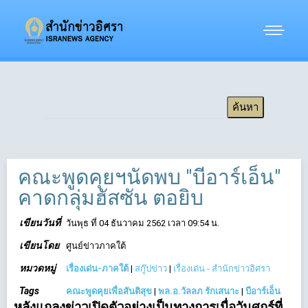
คณะพูดคุยฯนัดพบ "บีอาร์เอ็น"
คาดกลุ่มฮัสซัน ตอยิบ
เขียนวันที่
วันพุธ ที่ 04 ธันวาคม 2562 เวลา 09:54 น.
เขียนโดย
ศูนย์ข่าวภาคใต้
หมวดหมู่
เรื่องเด่น-ภาคใต้
|
สกู๊ปข่าว
|
เรื่องเด่น - สำนักข่าวอิศรา
Tags
คณะพูดคุยเพื่อสันติสุข
|
พล.อ.วัลลภ รักเสนาะ
|
บีอาร์เอ็น
หลังแถลงข่าวเปิดตัวอย่างเป็นทางการเมื่อวันศุกร์ที่