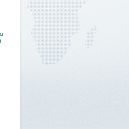
ใน
อด