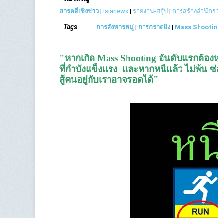
สารคดีเชิงข่าว
|
Isranews
|
รายงาน-สกู๊ป
|
การสร้างสำนึกร
Tags
การสังหารหมู่
|
การกราดยิง
|
Mass Shootin
"หากเกิด Mass Shooting อันดับแรกต้องหนี
ที่กำบังแข็งแรง และหากหนีแล้ว ไม่พ้น 
สู้คนอยู่กับเราอาจรอดได้"