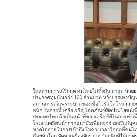
ในสถานการณ์วิกฤต คนไทยไม่ทิ้งกัน ล่าสุด
นายธน
ประกาศทุ่มเงินกว่า 100 ล้านบาท หวังบรรเทาปัญห
สถานการณ์แพร่ระบาดของเชื้อไวรัสโคโรนาสายพั
หนัก ในการนี้ เครือเจริญโภคภัณฑ์ยึดประโยชน์เ
ประเทศไทย ถือเป็นหน้าที่ของเครือซีพีในการทำเ
โรงงานผลิตหน้ากากอนามัยเพื่อแจกจ่ายฟรีแก่บ
ขาดโอกาสในการเข้าถึง ในช่วงเวลาวิกฤตที่คนไ
มีอยู่ทั่วโลก จัดหาเครื่องจักร และวัตถุดิบที่ได