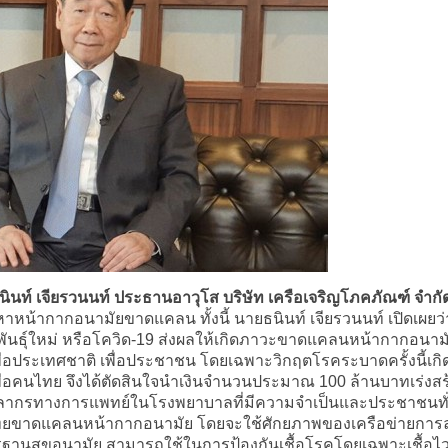
ินท์ เจียรวนนท์ ประธานอาวุโส บริษัท เครือเจริญโภคภัณฑ์ จำกั
าหน้ากากอนามัยขาดแคลน ทั้งนี้ นายธนินท์ เจียรวนนท์ เปิดเผยว
นธุ์ใหม่ หรือโควิด-19 ส่งผลให้เกิดภาวะขาดแคลนหน้ากากอนามั
พื่อประเทศชาติ เพื่อประชาชน โดยเฉพาะวิกฤตโรคระบาดครั้งนี้เก
พื่อคนไทย จึงได้ตัดสินใจนำเงินจำนวนประมาณ 100 ล้านบาทเร่งสร
ุคลากรทางการแพทย์ในโรงพยาบาลที่มีความจำเป็นและประชาชนทั่ว
ทยขาดแคลนหน้ากากอนามัย โดยจะใช้ศักยภาพของเครือข่ายการลง
้มาตรฐานสุขอนามัย สามารถใช้ในการป้องกันเชื้อโรคโดยเฉพาะเชื้อไว