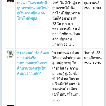
เสวนา "วิเคราะห์คดี
ว่าทำไมถึงไปสู่การ
กุมภาพันธ์
ยุบพรรคอนาคตใหม่"
ยุบพรรคได้ ซึ่ง
2563 10:00
กู้เงินความผิดม.66
กลไกที่ใช้ยุบพรรค
โทษไม่ถึงยุบ!
นั้นก็คือมาตราที่
72 ใน พ.ร.บ.ฯ
พรรคการเมือง แต่
อย่างไรก็ตาม โทษ
ความผิดตาม
มาตรา 66 น ...
พระสมณดำรัส สันตะ
"พวกท่านชาวไทย
วันศุกร์, 22
ปาปาฟรังซิส
ให้ความสำคัญและ
พฤศจิกายน
“บทบาทสถาบันการ
ดูแลผู้สูงอายุ ให้
2562 17:36
ศึกษาช่วยคนรุ่นใหม่
เกียรติและเคารพ
ค้นพบรากเหง้า”
ยกย่องผู้สูงวัย ซึ่ง
ทำให้ท่านเป็นราก
แก้วเพื่อให้ชนชาติ
ของท่านไม่เหี่ยว
เฉาไปกับสโลแกน
บาง ...