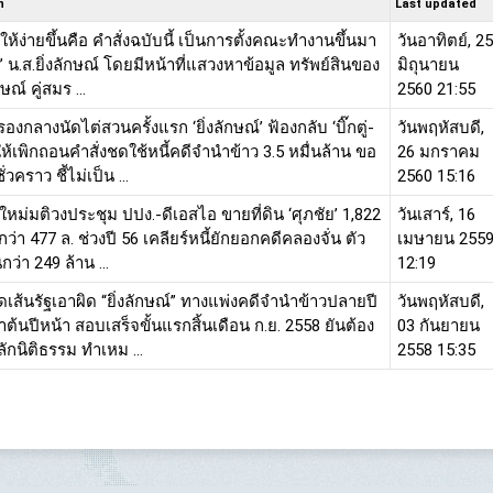
n
Last updated
ห้ง่ายขึ้นคือ คำสั่งฉบับนี้ เป็นการตั้งคณะทำงานขึ้นมา
วันอาทิตย์, 25
์’ น.ส.ยิ่งลักษณ์ โดยมีหน้าที่แสวงหาข้อมูล ทรัพย์สินของ
มิถุนายน
กษณ์ คู่สมร ...
2560 21:55
กลางนัดไต่สวนครั้งแรก ‘ยิ่งลักษณ์’ ฟ้องกลับ ‘บิ๊กตู่-
วันพฤหัสบดี,
ห้เพิกถอนคำสั่งชดใช้หนี้คดีจำนำข้าว 3.5 หมื่นล้าน ขอ
26 มกราคม
่วคราว ชี้ไม่เป็น ...
2560 15:16
ใหม่มติวงประชุม ปปง.-ดีเอสไอ ขายที่ดิน ‘ศุภชัย’ 1,822
วันเสาร์, 16
ากว่า 477 ล. ช่วงปี 56 เคลียร์หนี้ยักยอกคดีคลองจั่น ตัว
เมษายน 255
กว่า 249 ล้าน ...
12:19
ีดเส้นรัฐเอาผิด “ยิ่งลักษณ์” ทางแพ่งคดีจำนำข้าวปลายปี
วันพฤหัสบดี,
ช้าต้นปีหน้า สอบเสร็จขั้นแรกสิ้นเดือน ก.ย. 2558 ยันต้อง
03 กันยายน
กนิติธรรม ทำเหม ...
2558 15:35