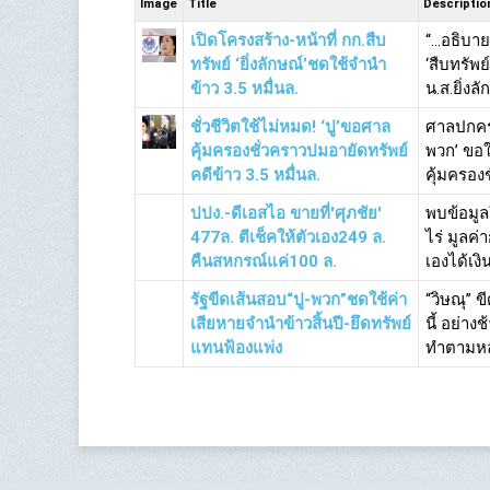
Image
Title
Descriptio
เปิดโครงสร้าง-หน้าที่ กก.สืบ
“…อธิบายใ
ทรัพย์ ‘ยิ่งลักษณ์’ชดใช้จำนำ
‘สืบทรัพย
ข้าว 3.5 หมื่นล.
น.ส.ยิ่งลั
ชั่วชีวิตใช้ไม่หมด! ‘ปู’ขอศาล
ศาลปกครอง
คุ้มครองชั่วคราวปมอายัดทรัพย์
พวก’ ขอใ
คดีข้าว 3.5 หมื่นล.
คุ้มครองชั
ปปง.-ดีเอสไอ ขายที่'ศุภชัย'
พบข้อมูล
477ล. ตีเช็คให้ตัวเอง249 ล.
ไร่ มูลค่
คืนสหกรณ์แค่100 ล.
เองได้เงิน
รัฐขีดเส้นสอบ“ปู-พวก”ชดใช้ค่า
“วิษณุ” ข
เสียหายจำนำข้าวสิ้นปี-ยึดทรัพย์
นี้ อย่าง
แทนฟ้องแพ่ง
ทำตามหลั