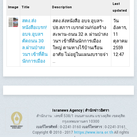
Last
Image
Title
Description
updated
สตง.ส่ง
สตง.ส่งหนังสือ อบจ.อุบลฯ-
วัน
หนังสือเบรก!
ปธ.สภาฯ เบรกด่วน!ก่อสร้าง
อังคาร,
อบจ.อุบลฯ
สะพาน-ถนน 32 ล. ผ่านป่าสง
11
ตัดถนน 30
วนฯ เข้าที่ดินนักการเมือง
ตุลาคม
ล.ผ่านป่าสง
ใหญ่ ตามทางไร้บ้านเรือน
2559
วนฯ เข้าที่ดิน
อาศัย ไม่อยู่ในแผนงบรายจ่า
12:47
นักการเมือง
...
Isranews Agency | สำนักข่าวอิศรา
สำนักงาน : เลขที่ 538/1 ถนนสามเสน แขวงดุสิต เขตดุสิต
กรุงเทพมหานคร 10300
เบอร์โทรศัพท์ :
0-2241-3160
เบอร์โทรสาร :
0-2241-3161
Copyright © 2010 - 2017
https://www.isra.or.th
All rights