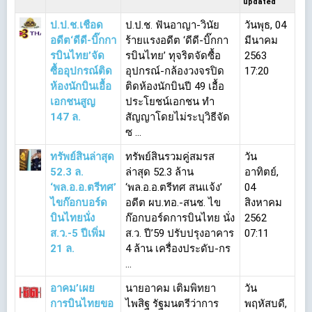
updated
ป.ป.ช.เชือด
ป.ป.ช. ฟันอาญา-วินัย
วันพุธ, 04
อดีต‘ดีดี-บิ๊กกา
ร้ายแรงอดีต ‘ดีดี-บิ๊กกา
มีนาคม
รบินไทย’จัด
รบินไทย’ ทุจริตจัดซื้อ
2563
ซื้ออุปกรณ์ติด
อุปกรณ์-กล้องวงจรปิด
17:20
ห้องนักบินเอื้อ
ติดห้องนักบินปี 49 เอื้อ
เอกชนสูญ
ประโยชน์เอกชน ทำ
147 ล.
สัญญาโดยไม่ระบุวิธีจัด
ซ ...
ทรัพย์สินล่าสุด
ทรัพย์สินรวมคู่สมรส
วัน
52.3 ล.
ล่าสุด 52.3 ล้าน
อาทิตย์,
‘พล.อ.อ.ตรีทศ’
‘พล.อ.อ.ตรีทศ สนแจ้ง’
04
ไขก๊อกบอร์ด
อดีต ผบ.ทอ.-สนช. ไข
สิงหาคม
บินไทยนั่ง
ก๊อกบอร์ดการบินไทย นั่ง
2562
ส.ว.-5 ปีเพิ่ม
ส.ว. ปี’59 ปรับปรุงอาคาร
07:11
21 ล.
4 ล้าน เครื่องประดับ-กร
...
อาคม’เผย
นายอาคม เติมพิทยา
วัน
การบินไทยขอ
ไพสิฐ รัฐมนตรีว่าการ
พฤหัสบดี,