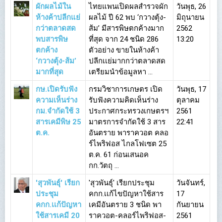
ผักผลไม้ใน
ไทยแพนเปิดผลสำรวจผัก
วันพุธ, 26
ห้างค้าปลีกแย่
ผลไม้ ปี 62 พบ ‘กวางตุ้ง-
มิถุนายน
กว่าตลาดสด
ส้ม’ มีสารพิษตกค้างมาก
2562
พบสารพิษ
ที่สุด จาก 24 ชนิด 286
13:20
ตกค้าง
ตัวอย่าง ขายในห้างค้า
‘กวางตุ้ง-ส้ม’
ปลีกเเย่มากกว่าตลาดสด
มากที่สุด
เตรียมนำข้อมูลหา ...
กษ.เปิดรับฟัง
กรมวิชาการเกษตร เปิด
วันพุธ, 17
ความเห็นร่าง
รับฟังความคิดเห็นร่าง
ตุลาคม
กม.จำกัดใช้ 3
ประกาศกระทรวงเกษตรฯ
2561
สารเคมีพิษ 25
มาตรการจำกัดใช้ 3 สาร
22:41
ต.ค.
อันตราย พาราควอต คลอ
ร์ไพริฟอส ไกลโฟเซต 25
ต.ค. 61 ก่อนเสนอค
กก.วัตถุ ...
'สุวพันธุ์' เรียก
'สุวพันธุ์' เรียกประชุม
วันจันทร์,
ประชุม
คกก.เเก้ไขปัญหาใช้สาร
17
คกก.เเก้ปัญหา
เคมีอันตราย 3 ชนิด พา
กันยายน
ใช้สารเคมี 20
ราควอต-คลอร์ไพริฟอส-
2561