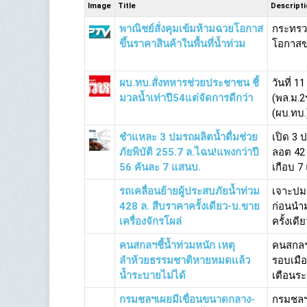
Image
Title
Descript
พาณิชย์สั่งคุมเข้มห้ามฉวยโอกาส
กระทรวง
ขึ้นราคาสินค้าในพื้นที่น้ำท่วม
โอกาสข
ผบ.ทบ.สั่งทหารช่วยประชาชน ชี้
วันที่ 
มวลน้ำเท่าปี54แต่จัดการดีกว่า
(พล.ม.2
(ผบ.ทบ.
ชำแหละ 3 ปมรถผลิตน้ำดื่มช่วย
เปิด 3 ป
ภัยพิบัติ 255.7 ล.ไฉน!แพงกว่าปี
ลอต 42 
56 คันละ 7 แสนบ.
เกือบ 7
รถเคลื่อนย้ายผู้ประสบภัยน้ำท่วม
เจาะปมจ
428 ล. สืบราคาครั้งเดียว-บ.ขาย
ก่อนนำ
เครื่องจักรโผล่
ครั้งเดีย
คนสกลฯชี้น้ำท่วมหนัก เหตุ
คนสกลฯ
ลำห้วยธรรมชาติหายหมดเเล้ว
รอบเมื
น้ำระบายไม่ได้
เตือนระด
กรมชลฯเผยมีเขื่อนขนาดกลาง-
กรมชลฯ 