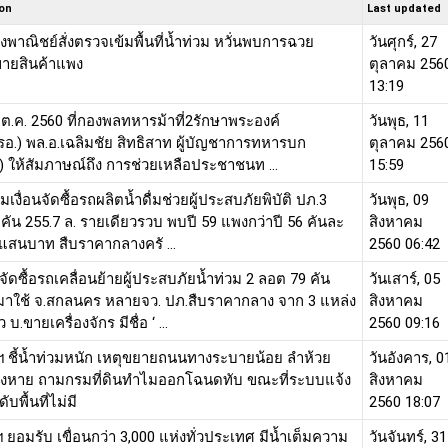
ion
Last updated
พาณิชย์สั่งตรวจเข้มพื้นที่น้ำท่วม หวั่นพบการฉวย
วันศุกร์, 27
ายสินค้าแพง
ตุลาคม 256
13:19
11 ต.ค. 2560 ที่กองพลทหารม้าที่2รักษาพระองค์
วันพุธ, 11
รอ.) พล.อ.เฉลิมชัย สิทธิสาท ผู้บัญชาการทหารบก
ตุลาคม 256
) ให้สัมภาษณ์ถึง การช่วยเหลือประชาชนท ...
15:59
มเงื่อนจัดซื้อรถผลิตน้ำดื่มช่วยผู้ประสบภัยพิบัติ ปภ.3
วันพุธ, 09
คัน 255.7 ล. รายเดียวรวบ พบปี 59 แพงกว่าปี 56 คันละ
สิงหาคม
 แสนบาท สืบราคากลางครั ...
2560 06:42
ัดซื้อรถเคลื่อนย้ายผู้ประสบภัยน้ำท่วม 2 ลอต 79 คัน
วันเสาร์, 05
มาใช้ จ.สกลนคร หลายจว. ปภ.สืบราคากลาง จาก 3 แหล่ง
สิงหาคม
ว บ.ขายเครื่องจักร มีชื่อ ‘ ...
2560 09:16
 ชี้น้ำท่วมหนัก เหตุขยายถนนทางระบายน้อย ลำห้วย
วันอังคาร, 0
องหาย ถามกรมที่ดินทำไมออกโฉนดทับ ขณะที่ระบบแจ้ง
สิงหาคม
ับพื้นที่ไม่มี
2560 18:07
ยอมรับ เขื่อนกว่า 3,000 แห่งทั่วประเทศ มีน้ำเต็มความ
วันจันทร์, 31