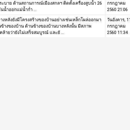
เร่งระบาย ด้านสถานการณ์เมืองสกลฯ ติดตั้งเครื่องสูบน้ำ 26
กรกฎาคม
ดันน้ำออกแม่น้ำก่ำ ...
2560 21:06
นบางหลังยังมีโครงสร้างของบ้านอย่างเช่นเหล็กโผล่ออกมา
วันอังคาร, 1
ข้างของบ้าน ด้านข้างของบ้านบางหลังนั้น มีสภาพ
กรกฎาคม
ล้ายว่ายังไม่เสร็จสมบูรณ์ และยั ...
2560 11:34
มักอ้างเรื่องเศรษฐกิจแต่ไปละเลยสิทธิของคนส่วนน้อยการ
วันอาทิตย์,
้ยิ่งทำให้เกิดความไม่ยุติธรรมทางสังคมเพราะฉะนั้นหาก
19 มีนาคม
ความยุติธรรมคำพูดนี้ต้องเ ...
2560 11:11
าฮะรังอยู่กับน้ำมานาน ถึงฤดูที่น้ำมาก็เตรียมตัวรับ
วันศุกร์, 27
าะที่นี่เป็นพื้นที่ลุ่ม ทุกคนที่นี่ต้องปรับตัวปรับใจเพื่อให้
มกราคม
ปกติในเหตุการณ์ท ...
2560 13:13
ยหายก็จะเกิดขึ้นกับชีวิตและทรัพย์สินของประชาชนดังที่
วันอังคาร, 1
นที่บางสะพาน รัฐบาลต้องมีการสอบสวนเรื่องนี้อย่างจริงจัง
มกราคม
ยว่าไม่มีหน้าที่หรื ...
2560 11:09
หน้าที่ 3 จ
ต่อไป
สุดท้าย