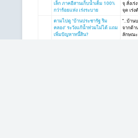
เล็ก ภาคอีสานเก็บน้ำเต็ม 100%
จุ สั่ง
กว่าร้อยแห่ง เร่งระบาย
จุด เร่ง
ตามไปดู 'บ้านประชารัฐ ริม
"...บ้า
คลอง' ระวังแก้น้ำท่วมไม่ได้ แถม
จากด้าน
เพิ่มปัญหาหนี้สิน?
ลักษณะค
คุยกับ ดร.ไชยณรงค์ เหตุใดเขื่อน
“...เรา
จึงไม่ใช่คำตอบของปัญหาน้ำ
ทำแบบนี
ท่วมน้ำแล้ง
ต้องการ
เรียนรู้ "อยู่กับน้ำ" วิถีชีวิตคนปะ
“ชาวปะก
กาฮะรัง ปัตตานี
สภาพ เพร
ใช้ชีวิต
แกะรอยโศกนาฏกรรม
ความเสี
บางสะพานกับคำถามที่กรมชลฯ-
เกิดขึ้
รัฐต้องตอบ(2)
ไม่ใช่โบ้
เริ่มต้น
ก่อนหน้า
1
2
3
4
5