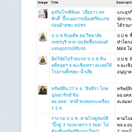
Image
Title
Descript
ธุรกิจโรงสีพันล. ‘เสี่ยลาว-พร
แกะธุรกิ
ศักดิ์’ บิ๊กเนมการเมืองศรีสะเกษ
นักการเ
ก่อนย้ายซบ พปชร.
ได้รวมก
ป.ป.ช.ฟันอดีต ผอ.วิทยาลัย
ป.ป.ช. ช
เพชรบุรี-พวก ปมจัดซื้อรถยนต์
ทำโครงก
แทนอุปกรณ์ขับรถ
MAX โดย
ผิดวินัยไม่ร้ายแรง! ป.ป.ช.ฟัน
ป.ป.ช. 
อดีตอุตฯ จ.ฉะเชิงเทรา ละเลยให้
จ.ฉะเชิ
โรงงานทิ้งขยะ-น้ำเสีย
อนุญาต
ทรัพย์สิน 27.6 ล. ‘อินทิรา โภค
ทรัพย์ส
ปุณยารักษ์’พ้น
ผอ.อคส.
ผอ.อคส.-‘สามี’สะสมพระเครื่อง
สะสมพระ
1.3 ล.
กาง กม.ป.ป.ช.-ตามไปดูสมบัติ
ตามไปดู
‘บิ๊กตู่-3 รองนายกฯ-3 รมต.’ ไม่
พล.อ.อน
ต้องยื่นทรัพย์สินรอบใหม่?
1’ ก่อนไ