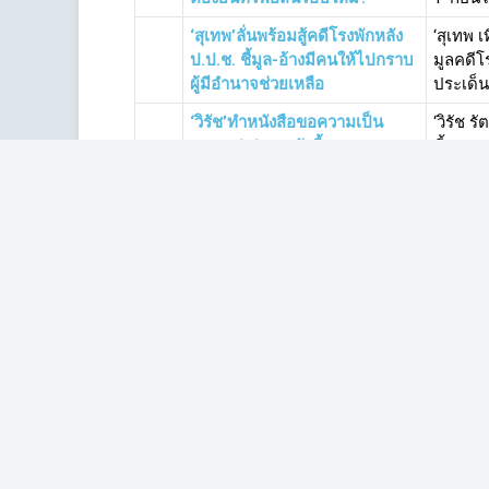
‘สุเทพ’ลั่นพร้อมสู้คดีโรงพักหลัง
‘สุเทพ 
ป.ป.ช. ชี้มูล-อ้างมีคนให้ไปกราบ
มูลคดีโ
ผู้มีอำนาจช่วยเหลือ
ประเด็น
‘วิรัช’ทำหนังสือขอความเป็น
‘วิรัช 
ธรรม ป.ป.ช. หลังชี้มูล 3
ชี้มูล 
ส.ส.พปชร.คดีสนามฟุตซอล
2 จ.โค
ป.ป.ช.รอผลอุทธรณ์คดี‘นาที’-ชี้
ป.ป.ช. 
ส.ส.ไทรักธรรมต้องยื่นทรัพย์สิน
ก่อนทำร
แม้เป็นแค่ 3 วัน
ชื่อ พร
เลขาฯ ป.ป.ช.เล่าหลังฉากคดี
สถาบันอ
'นาฬิกาเพื่อน'-ฟังชัด ๆ 'ยืม
ทรัพย์สิ
ทรัพย์สิน'ทำได้ไหม?
ไม่ใช่ยื
ป.ป.ช.ชี้มูล‘สุเทพ-
ป.ป.ช. 
พล.ต.อ.ปทีป’ถูกกล่าวหาคดีโรง
ประเสร
พักทดแทน 396 แห่ง 5.8 พันล.
396 แห่ง