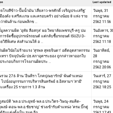
ion
Last updated
จโรงสีข้าว-ปั๊มน้ำมัน ‘เสี่ยลาว-พรศักดิ์ เจริญประเสริฐ’
วันพุธ, 31
มืองดัง จ.ศรีสะเกษ และครอบครัว อย่างน้อย 8 แห่ง ราย
กรกฎาคม
ว่าพันล้าน ก่อนพลิกข ...
2562 11:56
ี้มูลความผิด ‘อุทัย ลือสกุล’ ผอ.วิทยาลัยเพชรบุรี-ครู ปม
วันอังคาร, 3
ารจัดซื้ออุปกรณ์รถยนต์ แต่กลับซื้อรถยนต์ ISUZU D-
กรกฎาคม
วิธีพิเศษ ส่งสำนวนให้ อ ...
2562 11:18
ฟันผิดวินัยไม่ร้ายแรง ‘สุรพล สุทธจินดา’ อดีตอุตสาหกรรม
วันอาทิตย์,
งเทรา ปัจจุบันนั่ง ปธ.สภาอุตฯระยอง ถูกกล่าวหาออกใบ
28
ประกอบกิจการโรงงานผิดประ ...
กรกฎาคม
2562 20:06
ินรวม 27.6 ล้าน ‘อินทิรา โภคปุณยารักษ์’ พ้นตำแหน่ง
วันเสาร์, 27
 ไปนั่งอนุกรรมการบริหารสินทรัพย์ ธ.อิสลามฯ ‘สามี’
กรกฎาคม
เครื่อง 25 รายการ 1.3 ล้าน
2562 18:25
สมบัติ ‘พล.อ.ประยุทธ์-พล.อ.ประวิตร-วิษณุ-สมคิด-
วันพุธ, 24
ุพงษ์-ดอน-พล.อ.ชัยชาญ’ ช่วงเข้ารับตำแหน่ง ‘ครม.บิ๊กตู่
กรกฎาคม
ด้รับแต่งตั้งเป็น รมต.อีก ...
2562 17:43