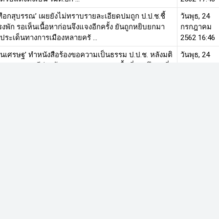
เทือกสุบรรณ’ เผยยังไม่ทราบรายละเอียดปมถูก ป.ป.ช.ชี้
วันพุธ, 24
รงพัก รอเห็นเนื้อหาก่อนจึงแจงอีกครั้ง ยันถูกหยิบยกมา
กรกฎาคม
ประเด็นทางการเมืองหลายครั ...
2562 16:46
รัตนเศรษฐ’ ทำหนังสือร้องขอความเป็นธรรม ป.ป.ช. หลังมติ
วันพุธ, 24
3 ส.ส.พปชร. คดีก่อสร้างสนามฟุตซอลเขตพื้นที่การศึกษาที่
กรกฎาคม
ราช
2562 14:08
รอผลอุทธรณ์คดีบัญชีทรัพย์สินเท็จ ‘นาที รัชกิจประการ’
วันพุธ, 24
ายงานถึงหน่วยงานเกี่ยวข้อง - คอนเฟิร์ม ส.ส.บัญชีราย
กรกฎาคม
รคไทรักธรรม ต้องยื่นบัญช ...
2562 13:14
ิศราจัดงานร่วม ป.ป.ช. ให้ความรู้การเปิดเผยบัญชี
วันพุธ, 24
น เลขาฯเผยการยืมทรัพย์สินแบ่งเป็น 2 ส่วน ชี้เรื่องสำคัญ
กรกฎาคม
มแล้วต้องแจ้งบัญชี แต่มี ...
2562 15:49
มีมติชี้มูลความผิด ‘สุเทพ เทือกสุบรรณ-พล.ต.อ.ปทีป ตัน
วันจันทร์, 22
ิฐ-พวก’ ปมถูกกล่าวหาโครงการก่อสร้างโรงพักทดแทน
กรกฎาคม
 5.8 พันล้าน ก่อนหน้านี้เจ้า ...
2562 21:23
หน้าที่ 14 จาก