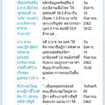
เทียบทรัพย์สิน
พลิกข้อมูลทรัพย์สิน 2
วัน
2 ส.ส.เพื่อไทย
ส.ส.อีสานเพื่อไทย ‘โจ้-
อังคาร,
‘ยุทธพงศ์’ vs
ยุทธพงศ์’ 28.5 ล้าน เก็บ
10
‘นวัธ’ ก่อนดรา
เงินสด 1.5 ล้าน vs ‘นวัธ
กันยายน
มาแจ้งความ
เตาะเจริญสุข’ หย่าภรรยา
2562
ทำร้าย
บุตร 3 ราย สมบัติ 35.9
18:22
ร่างกาย?
ล้าน บุต ...
ป.ป.ช.ชง
มติ ป.ป.ช. ชง อสส. ให้
วัน
อสส.ฎีกาสู้ต่อ!
พิจารณายื่นฎีกา หลังศาล
อังคาร,
หลังศาล
อุทธรณ์คดีทุจริตฯ
10
อุทธรณ์
ยกฟ้องคดี ‘เอ๋-ชนม์สวัสดิ์’
กันยายน
ยกฟ้อง‘ชนม์
กับพวก ปมถูกกล่าวหาทำ
2562
สวัสดิ์’คดีจ้าง
สัญญาจ้างเก็บขยะ
16:26
เก็บขยะ
มูลฝอย-กวาดถนนในพื้น
มูลฝอย 128 ล.
ท ...
ที่ประชุมใหญ่
“…เมื่อผลอุทธรณ์องค์
วันจันทร์,
ศาลฎีกาชี้โรงสี
คณะที่ประชุมใหญ่ศาล
09
ผิด-31 เอกชน
ฎีกา คดีระบายข้าวจีทูจี
กันยายน
คดีข้าวจีทูจี
ล็อตแรก ออกมาว่า ให้
2562