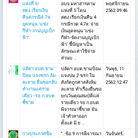
แห่งที่ 5!
อบจ.มหาสารคาม
พฤศจิกายน
สตง.เรียกเงิน
แห่งที่ 5 โดน
2562 09:46
คืน4กรณี4.7ล.
สตง.เรียกเงินคืน 4
อุดหนุน 'แข่ง
กรณีรวด 4.7ล. จ่าย
กีฬา-งานบุญเบิก
เงินอุดหนุน 'แข่ง
ฟ้า'
กีฬา-จัดงานบุญเบิก
ฟ้า' ชี้ปัญหาเป็น
ลักษณะค่าใช้จ่าย
ส่วนบ ...
ปลัดฯ อบต.ขาม
ปลัดฯ อบต.ขามป้อม
วันพุธ, 11
ป้อม แจงขรก.ล้ม
แจงปม 2 ขรก.ใน
กันยายน
ละลาย ยื่นขอกลับ
สังกัดถูกศาลสั่งล้ม
2562 12:47
ทำงานแค่ราย
ละลาย ทำเรื่องยื่นขอ
เดียว -รอ ก.อบต.
ยกเว้นคุณสมบัติแค่
ชี้ขาด
รายเดียว รอ ก.อบต.
พิจารณาชี้ขาด ยัน
เจ้าตัวลาออก
ตั้งแต่ มิ.ย ...
กางประกาศข้อ
"...ข้อ 9 การพิจารณา
วันจันทร์,