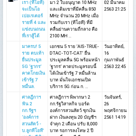
เรา (ทีโอที)
มา 2 ใบอนุญาต 10 MHz
02 มีนาคม
จะเป็นโอ
และเดิมเขาที่มีคลื่น 850
2563 21:25
เปอเรเตอร์
MHz จำนวน 20 MHz เมื่อ
รายที่ 4 และ
รวมกับเรา (ทีโอที) ที่มี
แข่งบนถนน
คลื่นย่านความถี่กลาง คือ
ที่เราสู้ได้
2100 MH ...
มาครบ! 5
เอกชน 5 ราย ‘AIS-TRUE-
วันอาทิตย์,
ราย ตบเท้า
DTAC-TOT-CAT’ ยื่น
16
ยื่นประมูล
ประมูลคลื่น 5G พร้อมหน้า
กุมภาพันธ์
5G ‘ฐากร’
‘ฐากร’ คาดประมูลรอบนี้
2563 22:45
คาดโกยเงิน
ได้เงินเข้ารัฐ 7 หมื่นล้าน
เข้ารัฐ 7
บาท มั่นใจเอกชนเปิด
หมื่นล.
บริการ 5G ก่อน ก. ...
ศาลฎีกาฯ
ศาลฎีกาฯ พิพากษา 2
วันจันทร์,
ฟัน 2
กก.รัฐวิสาหกิจ บอร์ด
26
กก.รัฐฯ
องค์การสวนสัตว์ ซุกเงิน
พฤศจิกายน
‘องค์การ
ฝาก เงินลงทุน 20 บัญชีฯ
2561 14:19
สวนสัตว์ -
จำคุก 2 เดือน ปรับ 8,000
บ.ลูกทีโอที’
บาท รอการลงโทษ 2 ปี