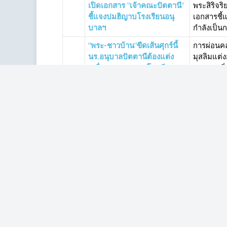
เปิดเอกสาร "เจ้าคณะปัตตานี"
พระสิริจร
ชี้แจงปมฮิญาบโรงเรียนอนุ
เอกสารชี้
บาลฯ
กำลังเป็น
"พระ-ชาวบ้าน"ขีดเส้นศุกร์นี้
การผ่อนคล
นร.อนุบาลปัตตานีต้องแต่ง
มุสลิมแต่
เครื่องแบบตามกฎโรงเรียน
พระและพี่น
"เป็นระเบียบ-เท่าเทียม"
ชื่นมื่นกั
เหตุผลคนค้านอนุบาลปัตตานี
จากที่อนุ
เปลี่ยนเครื่องแบบ นร.มุสลิม
ได้ตามที่ผ
ศธ.ไฟเขียวนักเรียนมุสลิม
กระทรวงศึ
อนุบาลปัตตานีแต่งกายตาม
โรงเรียนอ
หลักศาสนา
และสวมกาง
ต้องจบก่อนวันจันทร์! ผู้แทน
รมช.ศึกษา
พิเศษฯสั่งเลขาฯสพฐ.แก้ปมฮิ
แก้ไขปัญห
ญาบ
กรรมการการ
เริ่มต้น
ก่อนหน้า
1
2
3
ต่อไป