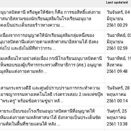
Last updated
ุบาลปัตตานี หรือพูดให้ชัดๆ ก็คือ การขอสิทธิ์แต่งกาย
วันจันทร์, 04
สนาอิสลามของนักเรียนมุสลิมในโรงเรียนอนุบาล
มิถุนายน
ังคงเป็นประเด็นรอยร้าวทางความ ...
2561 00:29
บเนื่องจากการอนุญาตให้นักเรียนมุสลิมกลุ่มหนึ่งของ
วันอาทิตย์, 0
นุบาลปัตตานีแต่งกายตามหลักศาสนาอิสลามได้ ยังคง
มิถุนายน
ไป และยังไม่มีทีท่าว่ากระ ...
2561 02:59
ามเคลื่อนไหวอย่างต่อเนื่อง กรณีโรงเรียนอนุบาลปัตตานี
วันอาทิตย์, 1
็นชอบของผู้บริหารกระทรวงศึกษาธิการ (ศธ.) อนุญาต
สิงหาคม
นมุสลิมแต่งกายตามหลัก ...
2561 09:48
สานกระทรวงดีอี และศูนย์ปราบปรามการกระทำความ
วันจันทร์, 28
กับอาชญากรรมทางเทคโนโลยี เร่งตรวจสอบ 2 เพจเฟซบุ๊ค
พฤษภาคม
พระครู" พร้อมข้อความขู่ฆ่า หลั ...
2561 00:14
ายระเบียบของโรงเรียนอนุบาลปัตตานีที่อนุญาตให้
วันศุกร์, 25
ุสลิมแต่งกายตามหลักศาสนาได้ ยังกลายเป็นประเด็นขัด
พฤษภาคม
มคิดในพื้นที่ชายแดนใต้ หลัง ...
2561 13:38