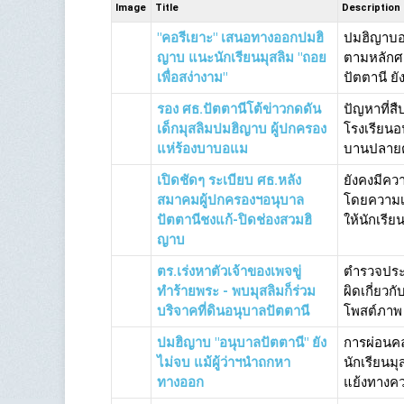
Image
Title
Description
"คอรีเยาะ" เสนอทางออกปมฮิ
ปมฮิญาบอน
ญาบ แนะนักเรียนมุสลิม "ถอย
ตามหลักศา
เพื่อสง่างาม"
ปัตตานี ย
รอง ศธ.ปัตตานีโต้ข่าวกดดัน
ปัญหาที่สื
เด็กมุสลิมปมฮิญาบ ผู้ปกครอง
โรงเรียนอ
แห่ร้องบาบอแม
บานปลายต่อ
เปิดชัดๆ ระเบียบ ศธ.หลัง
ยังคงมีคว
สมาคมผู้ปกครองฯอนุบาล
โดยความเห
ปัตตานีชงแก้-ปิดช่องสวมฮิ
ให้นักเรีย
ญาบ
ตร.เร่งหาตัวเจ้าของเพจขู่
ตำรวจประ
ทำร้ายพระ - พบมุสลิมก็ร่วม
ผิดเกี่ยว
บริจาคที่ดินอนุบาลปัตตานี
โพสต์ภาพ "
ปมฮิญาบ "อนุบาลปัตตานี" ยัง
การผ่อนคล
ไม่จบ แม้ผู้ว่าฯนำถกหา
นักเรียนม
ทางออก
แย้งทางควา