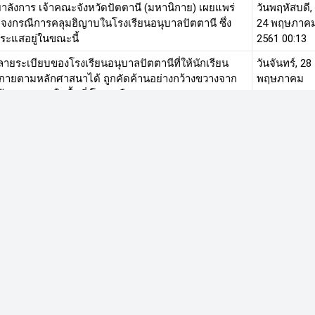
ิยาลังการ เจ้าคณะจังหวัดปัตตานี (มหานิกาย) เผยแพร่
วันพฤหัสบดี,
แจงกรณีการคลุมฮิญาบในโรงเรียนอนุบาลปัตตานี ซึ่ง
24 พฤษภาค
กระแสอยู่ในขณะนี้
2561 00:13
ายระเบียบของโรงเรียนอนุบาลปัตตานีที่ให้นักเรียน
วันจันทร์, 28
งกายตามหลักศาสนาได้ ถูกคัดค้านอย่างกว้างขวางจาก
พฤษภาคม
้องชาวพุทธในพื้นที่ โดยเครื ...
2561 00:16
นได้แค่วันเดียว สำหรับโรงเรียนอนุบาลปัตตานี ภายหลัง
วันพุธ, 23
ญาตให้นักเรียนมุสลิมหญิงชายแต่งกายตามหลักศาสนา
พฤษภาคม
ู้ปกครองบางส่วนออกมาเรี ...
2561 22:46
กษาธิการไฟเขียวนักเรียนมุสลิมทั้งชายและหญิงของ
วันอาทิตย์, 2
นุบาลปัตตานี แต่งกายตามหลักศาสนาได้ ทั้งคลุมฮิญาบ
พฤษภาคม
เกงขายาว แต่ขอให้ใช้สีตามเค ...
2561 19:24
ธิการ ในฐานะหัวหน้าผู้แทนพิเศษของรัฐบาลในการ
วันอาทิตย์, 2
าจังหวัดชายแดนภาคใต้ สั่งการให้เลขาธิการคณะ
พฤษภาคม
ศึกษาขั้นพื้นฐาน ลงพื้นที่เป็นการด ...
2561 00:52
หน้าที่ 2 จ
สุดท้าย